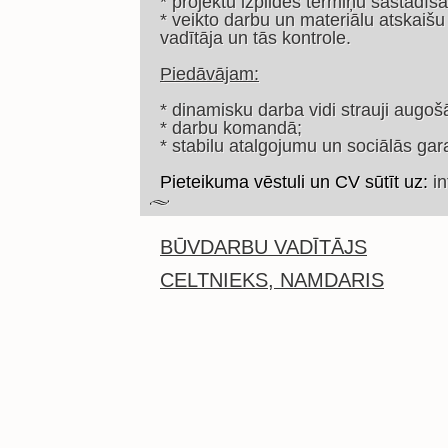
* projektu izpildes termiņu sastādīša
* veikto darbu un materiālu atskai
vadītāja un tās kontrole.
Piedāvājam:
* dinamisku darba vidi strauji aug
* darbu komandā;
* stabilu atalgojumu un sociālās gara
Pieteikuma vēstuli un CV sūtīt uz:
i
BŪVDARBU VADĪTĀJS
CELTNIEKS, NAMDARIS