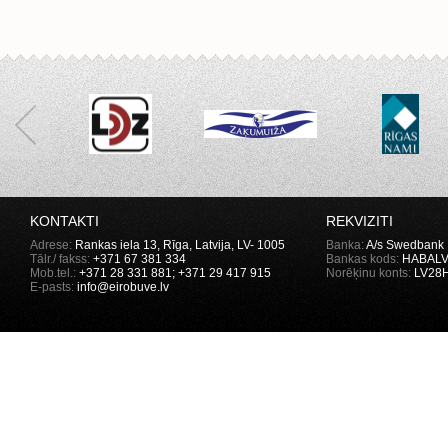
KONTAKTI
REKVIZITI
Adrese:
Rankas iela 13, Rīga, Latvija, LV- 1005
Banka:
A/s Swedbank
Tālr./ fakss:
+371 67 381 334
Bankas kods:
HABALV
Mob.tel.:
+371
28 331 881
; +371 29 417 915
Norēķinu konts:
LV28H
E-pasts:
info@eirobuve.lv