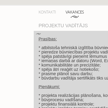
KONTAKTI
VAKANCES
PROJEKTU VADĪTĀJS
Prasības:
*
atbilstoša tehniskā izglītība būvni
* pieredze būvniecības projektu vad
* spēja patstāvīgi pieņemt lēmumus 
* iemaņas darbā ar datoru (Word, Ex
* komunikabilitāte un precizitāte;
* spēja ātri reaģēt uz notiekošo;
* prasme plānot savu darbu;
* būvdarbu vadītāja sertifikāts tiks 
Pienākumi:
* projekta realizācijas plānošana, k
* būvprocesu vadīšana;
* projektu finansiālā kontrole;