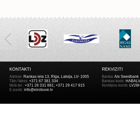
KONTAKTI
REKVIZITI
Adrese:
Rankas iela 13, Rīga, Latvija, LV- 1005
Banka:
A/s Swedbank
Tālr./ fakss:
+371 67 381 334
Bankas kods:
HABALV
Mob.tel.:
+371
28 331 881
; +371 29 417 915
Norēķinu konts:
LV28H
E-pasts:
info@eirobuve.lv