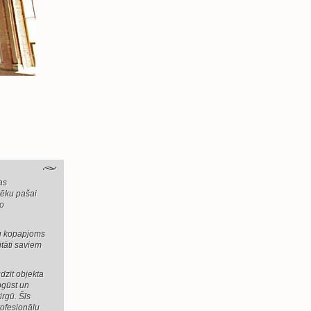
as
pēku pašai
no
bu kopapjoms
tāti saviem
dzīt objekta
pgūst un
rgū. Šīs
rofesionālu