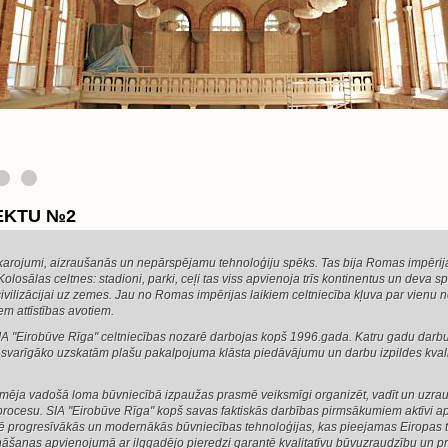
EKTU №2
ekarojumi, aizraušanās un nepārspējamu tehnoloģiju spēks. Tas bija Romas impērij
olosālas celtnes: stadioni, parki, ceļi tas viss apvienoja trīs kontinentus un deva s
i civilizācijai uz zemes. Jau no Romas impērijas laikiem celtniecība kļuva par vienu 
m attīstības avotiem.
A "Eirobūve Rīga" celtniecības nozarē darbojas kopš 1996.gada. Katru gadu dar
ā svarīgāko uzskatām plašu pakalpojuma klāsta piedāvājumu un darbu izpildes kvali
ēja vadošā loma būvniecībā izpaužas prasmē veiksmīgi organizēt, vadīt un uzrau
 procesu. SIA "Eirobūve Rīga" kopš savas faktiskās darbības pirmsākumiem aktīvi a
sē progresīvākās un modernākās būvniecības tehnoloģijas, kas pieejamas Eiropas ti
ināšanas apvienojumā ar ilggadējo pieredzi garantē kvalitatīvu būvuzraudzību un p