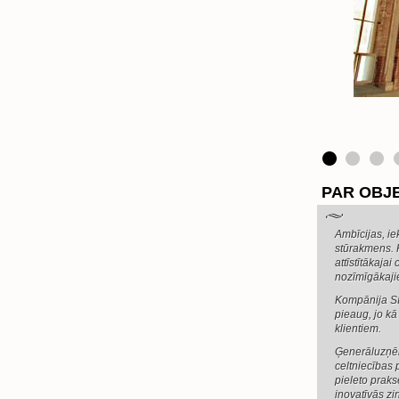
PAR OBJ
Ambīcijas, i
stūrakmens. K
attīstītākaja
nozīmīgākajie
Kompānija SI
pieaug, jo k
klientiem.
Ģenerāluzņēm
celtniecības
pieleto prak
inovatīvās z