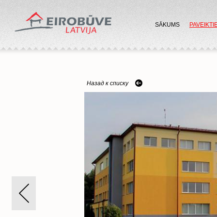
SĀKUMS
PAVEIKTI
Назад к списку
next