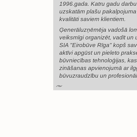
1996.gada. Katru gadu darbu
uzskatām plašu pakalpojuma 
kvalitāti saviem klientiem.
Ģenerāluzņēmēja vadošā lom
veiksmīgi organizēt, vadīt un 
SIA "Eirobūve Rīga" kopš sa
aktīvi apgūst un pieleto pra
būvniecības tehnoloģijas, kas
zināšanas apvienojumā ar ilgg
būvuzraudzību un profesionā