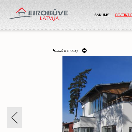
SĀKUMS
PAVEIKTI
Назад к списку
next