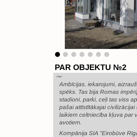
PAR OBJEKTU №2
Ambīcijas, iekarojumi, aizra
spēks. Tas bija Romas impēri
stadioni, parki, ceļi tas viss
pašai attīstītākajai civilizāc
laikiem celtniecība kļuva par 
avotiem.
Kompānija SIA "Eirobūve Rīga